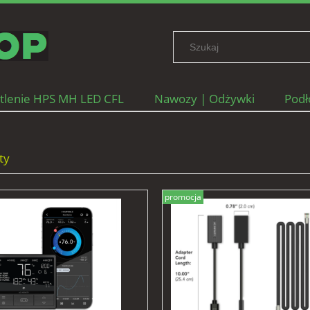
tlenie HPS MH LED CFL
Nawozy | Odżywki
Podł
ane firmy
ty
promocja