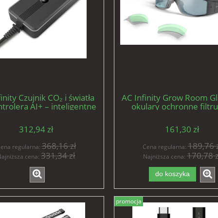
inity Czujnik CO₂ i światła
AC Infinity Grow Room Gl
trolera AI+ – inteligentne
okulary ochronne filtru
torowanie poziomu CO₂
światło, 3 soczewki w ze
312,94 zł
161,30 zł
368,16 zł
189,76 z
ena regularna:
Cena regularna:
331,34 zł
170,78 z
ajniższa cena:
Najniższa cena:
do koszyka
promocja