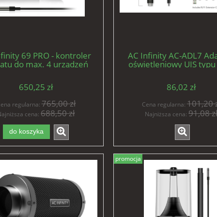
finity 69 PRO - kontroler
AC Infinity AC-ADL7 Ad
atu do max. 4 urządzeń
oświetleniowy UIS typu
sterownik
oświetlenia ze złączem RJ
ściemniaczami PWM lub
650,25 zł
86,02 zł
765,00 zł
101,20 z
ena regularna:
Cena regularna:
688,50 zł
91,08 z
ajniższa cena:
Najniższa cena:
do koszyka
promocja