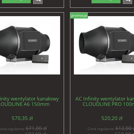
promocja
inity wentylator kanałowy
AC Infinity wentylator k
LOUDLINE A6 150mm
CLOUDLINE PRO 10
/h 10 trybów + kontroler
350m3/h 10 trybów + kon
prędkości
prędkości
570,35 zł
520,20 zł
671,00 zł
612,00 z
ena regularna:
Cena regularna: