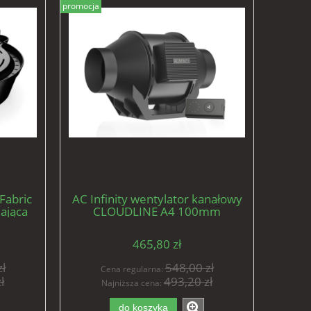
promocja
 Fabric
AC Infinity wentylator kanałowy
ająca
CLOUDLINE A4 100mm
ek
280m3/h 10 trybów + kontroler
 szt)
prędkości
465,80 zł
ł
548,00 zł
Cena regularna:
ł
493,20 zł
Najniższa cena:
do koszyka