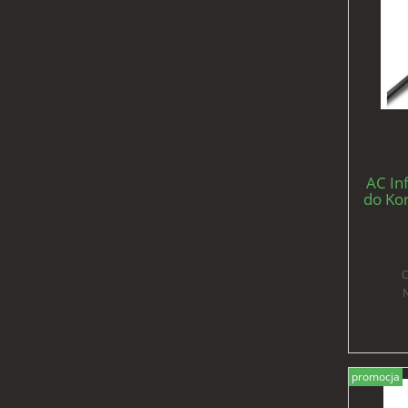
AC Inf
do Kon
moni
C
N
promocja