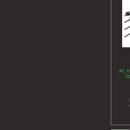
AC I
Sp
suple
C
N