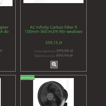
apter
AC Infinity Carbon Filter fi
 A do
100mm 360 m3/h filtr węglowy
11/12 i
premium
 0-10V
339,15 zł
ł
399,00 zł
Cena regularna:
ł
359,10 zł
Najniższa cena:
promocja