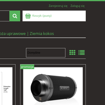
Zarejestruj się
Zaloguj się
Koszyk:
(pusty)
oża uprawowe | Ziemia kokos
promocja