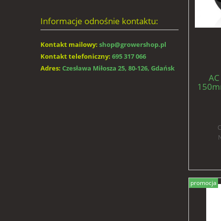
Informacje odnośnie kontaktu:
Kontakt mailowy:
shop@growershop.pl
Kontakt telefoniczny:
695 317 066
Adres:
Czesława Miłosza 25, 80-126, Gdańsk
AC 
150mm
C
N
promocja