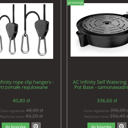
promocja
finity rope clip hangers -
AC Infinity Self Watering
trzymałe regulowane
Pot Base - samonawadni
ty wieszaki/zawieszki do
podstawka do donicz
sprzętu max 68kg
materiałowych (zestaw 4
40,80 zł
336,60 zł
48,00 zł
396,00 z
Cena regularna:
Cena regularna:
43,20 zł
356,40 z
Najniższa cena:
Najniższa cena:
do koszyka
do koszyka