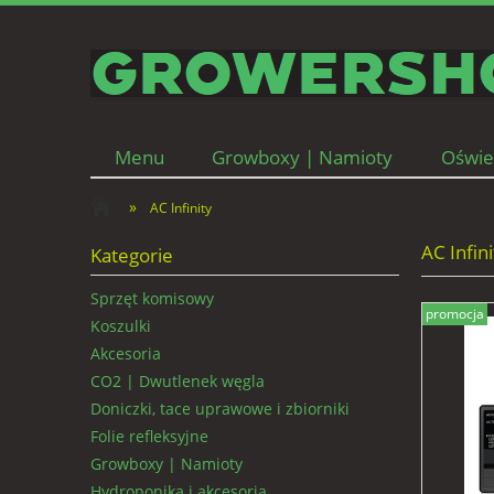
Menu
Growboxy | Namioty
Oświe
Wentylacja | Filtry węglowe
Kontakt i d
»
AC Infinity
AC Infini
Kategorie
Sprzęt komisowy
promocja
Koszulki
Akcesoria
CO2 | Dwutlenek węgla
Doniczki, tace uprawowe i zbiorniki
Folie refleksyjne
Growboxy | Namioty
Hydroponika i akcesoria