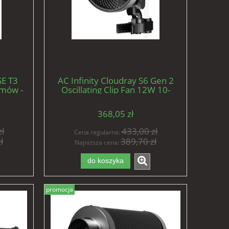
GE T3
AC Infinity Cloudray S6 Gen 2
amów -
Oscillating Clip Fan 12W 10-
żacz
speed fi 150mm - wentylator
mieszający z klipsem
368,05 zł
ł
433,00 zł
Cena regularna:
ł
389,70 zł
Najniższa cena:
do koszyka
promocja