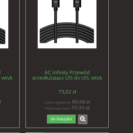
d
AC Infinity Przewód
S wtyk
przedłużający UIS do UIS, wtyk
05cm
męski do męskiego, 305cm
długości
73,02 zł
ł
85,90 zł
Cena regularna:
ł
77,31 zł
Najniższa cena:
do koszyka