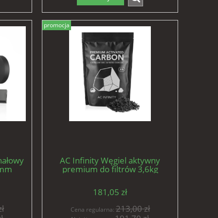
promocja
anałowy
AC Infinity Węgiel aktywny
0mm
premium do filtrów 3,6kg
troler
181,05 zł
ł
213,00 zł
Cena regularna: