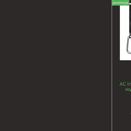
promocja
AC In
wy
uchwy