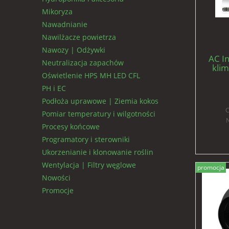
Mikoryza
Nawadnianie
Nawilżacze powietrza
Nawozy | Odżywki
AC In
Neutralizacja zapachów
klim
Oświetlenie HPS MH LED CFL
PH i EC
Podłoża uprawowe | Ziemia kokos
C
Pomiar temperatury i wilgotności
N
Procesy końcowe
Programatory i sterowniki
Ukorzenianie i klonowanie roślin
Wentylacja | Filtry węglowe
promocja
Nowości
Promocje