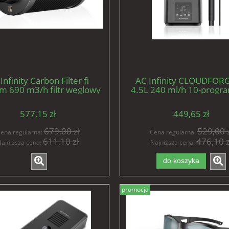
Infinity Carbon Filter fi
AC Infinity CLOUDFOR
 690 m3/h filtr węglowy
4.5L 240 ml/h 10-progr
premium
ultradźwiękowy nawil
577,15 zł
449,65 zł
679,00 zł
529,00 z
ena regularna:
Cena regularna:
611,10 zł
476,10 z
ajniższa cena:
Najniższa cena:
do koszyka
promocja