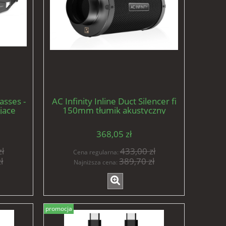
asses -
AC Infinity Inline Duct Silencer fi
jące
150mm tłumik akustyczny
stawie
368,05 zł
ł
433,00 zł
Cena regularna:
ł
389,70 zł
Najniższa cena:
promocja