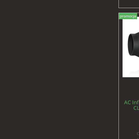
promocja
AC Inf
C
600m3
C