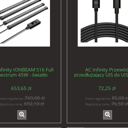
nfinity IONBEAM S16 Full
AC Infinity Przewó
ectrum 45W - światło
przedłużający UIS do UI
mentacyjne LED 4x 40cm
żeński do męskiego 3
653,65 zł
72,25 zł
769,00 zł
85,00 z
ena regularna:
Cena regularna:
692,10 zł
76,50 z
ajniższa cena:
Najniższa cena: