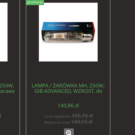
promocja
250W,
LAMPA / ŻARÓWKA MH, 250W,
uprawy
GIB ADVANCED, WZROST, do
uprawy roślin
140,86 zł
ł
165,72 zł
Cena regularna:
ł
149,15 zł
Najniższa cena: