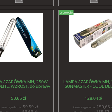
promocja
A / ŻARÓWKA MH, 250W,
LAMPA / ŻARÓWKA MH, 
LITE, WZROST, do uprawy
SUNMASTER - COOL DEL
roślin
WZROST, do uprawy ro
50,65 zł
128,04 zł
59,59 zł
150,63 z
Cena regularna:
Cena regularna:
53,63 zł
135,57 z