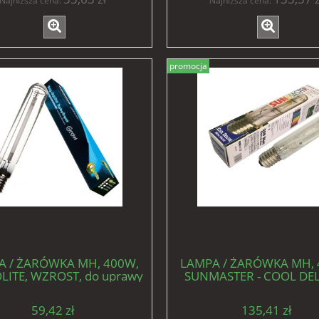
Najniższa cena:
Najniższa cena:
promocja
A / ŻARÓWKA MH, 400W,
LAMPA / ŻARÓWKA MH, 
LITE, WZROST, do uprawy
SUNMASTER - COOL DEL
roślin
WZROST, do uprawy ro
59,42 zł
135,41 zł