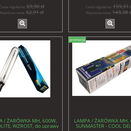
69,90 zł
159,31 z
Cena regularna:
Cena regularna:
62,91 zł
143,38 z
Najniższa cena:
Najniższa cena:
promocja
A / ŻARÓWKA MH, 600W,
LAMPA / ŻARÓWKA MH, 
LITE, WZROST, do uprawy
SUNMASTER - COOL DEL