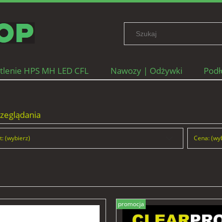
tlenie HPS MH LED CFL
Nawozy | Odżywki
Podł
ane firmy
zeglądania
: (wybierz)
Cena: (wy
promocja