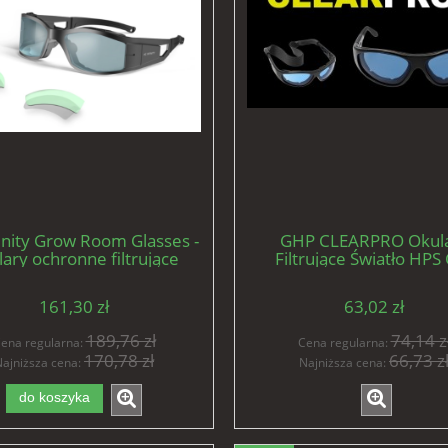
inity Grow Room Glasses -
GHP CLEARPRO Okul
lary ochronne filtrujące
Filtrujące Światło HPS
ło, 3 soczewki w zestawie
161,30 zł
63,02 zł
189,76 zł
74,14 z
ena regularna:
Cena regularna:
170,78 zł
66,73 z
ajniższa cena:
Najniższa cena:
do koszyka