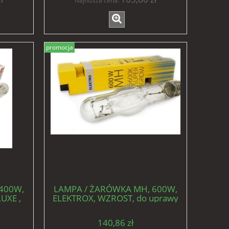
Najniższa cena:
promocja
400W,
LAMPA / ŻARÓWKA MH, 600W,
UXE ,
ELEKTROX, WZROST, do uprawy
ślin
roślin
140,86 zł