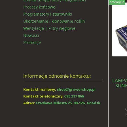
promocja
Procesy końcowe
Programatory i sterowniki
Ukorzenianie i klonowanie roślin
Wentylacja | Filtry węglowe
Nowości
Promocje
Informacje odnośnie kontaktu:
LAMPA
SUNM
Kontakt mailowy:
shop@growershop.pl
WZR
Kontakt telefoniczny:
695 317 066
Adres:
Czesława Miłosza 25, 80-126, Gdańsk
C
N