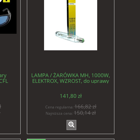
ary
LAMPA / ŻARÓWKA MH, 1000W,
 CFL
ELEKTROX, WZROST, do uprawy
roślin
141,80 zł
ł
166,82 zł
Cena regularna:
ł
150,14 zł
Najniższa cena: