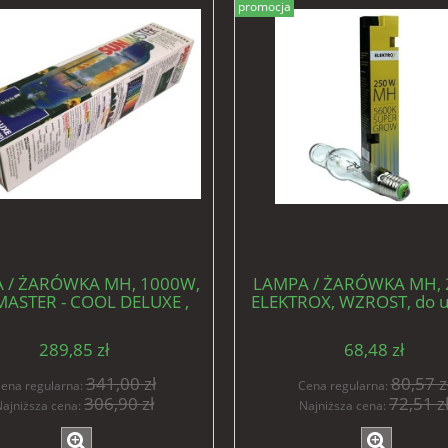
promocja
 / ŻARÓWKA MH, 1000W,
LAMPA / ŻARÓWKA MH, 
ASTER - COOL DELUXE ,
ELEKTROX, WZROST, do 
OST, do uprawy roślin
roślin
289,85 zł
68,48 zł
341,00 zł
80,57 z
ena regularna:
Cena regularna:
306,90 zł
72,51 z
ajniższa cena:
Najniższa cena: