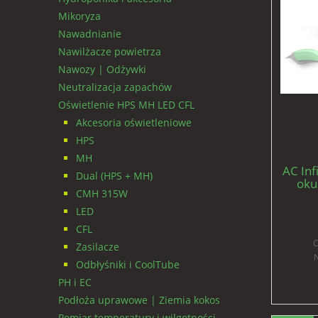
Mikoryza
Nawadnianie
Nawilżacze powietrza
Nawozy | Odżywki
Neutralizacja zapachów
Oświetlenie HPS MH LED CFL
Akcesoria oświetleniowe
HPS
MH
AC Inf
Dual (HPS + MH)
oku
CMH 315W
świat
LED
CFL
C
Zasilacze
N
Odbłyśniki i CoolTube
PH i EC
Podłoża uprawowe | Ziemia kokos
Pomiar temperatury i wilgotności