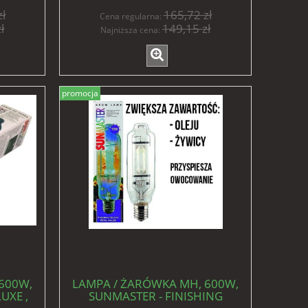
ł
165,72 zł
Cena regularna:
ł
149,15 zł
Najniższa cena:
promocja
600W,
LAMPA / ŻARÓWKA MH, 600W,
UXE ,
SUNMASTER - FINISHING