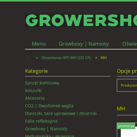
Menu
Growboxy | Namioty
Oświe
Wentylacja | Filtry węglowe
Kontakt i d
»
»
Oświetlenie HPS MH LED CFL
MH
Kategorie
Opcje pr
Sprzęt komisowy
Producent
Koszulki
Akcesoria
CO2 | Dwutlenek węgla
MH
Doniczki, tace uprawowe i zbiorniki
Folie refleksyjne
promocja
Growboxy | Namioty
Hydroponika i akcesoria