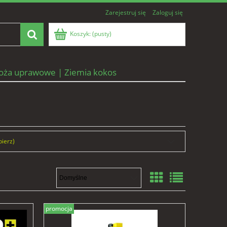
Zarejestruj się
Zaloguj się
Koszyk:
(pusty)
oża uprawowe | Ziemia kokos
bierz)
promocja