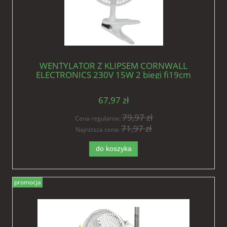
WENTYLATOR Z KLIPSEM CORNWALL
ELECTRONICS 230V 15W 2 biegi fi19cm
mieszający
67,97 zł
79,97 zł
Cena regularna:
71,97 zł
Najniższa cena:
do koszyka
promocja