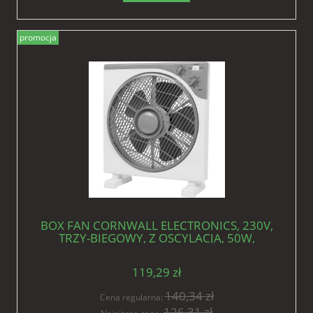
promocja
BOX FAN CORNWALL ELECTRONICS, 230V,
TRZY-BIEGOWY, Z OSCYLACJĄ, 50W,
40x40x13cm, fi-30cm
119,29 zł
140,34 zł
Cena regularna:
126,31 zł