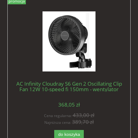
promocja
AC Infinity Cloudray S6 Gen 2 Oscillating Clip
Fan 12W 10-speed fi 150mm - wentylator
mieszający z klipsem
368,05 zł
433,00 zł
Cena regularna:
389,70 zł
Najniższa cena:
do koszyka