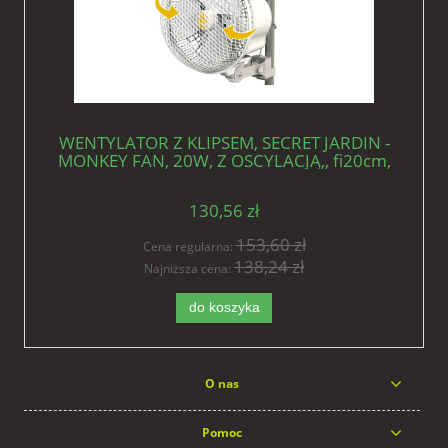
WENTYLATOR Z KLIPSEM, SECRET JARDIN -
MONKEY FAN, 20W, Z OSCYLACJĄ,, fi20cm,
h21cm, mieszający
130,56 zł
153,60 zł
Cena regularna:
138,24 zł
Najniższa cena:
do koszyka
O nas
Pomoc