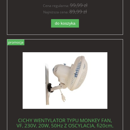
99,99 zł
Cena regularna:
89,99 zł
Najniższa cena:
do koszyka
promocja
CICHY WENTYLATOR TYPU MONKEY FAN,
VF, 230V, 20W, 50Hz Z OSCYLACJĄ, fi20cm,