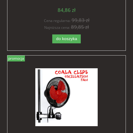
h21cm, mieszający
84,86 zł
99,83 zł
Cena regularna:
89,85 zł
Najniższa cena:
do koszyka
promocja