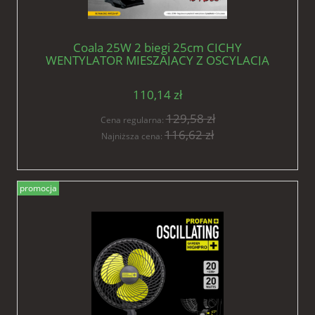
Coala 25W 2 biegi 25cm CICHY
WENTYLATOR MIESZAJĄCY Z OSCYLACJĄ
VF.KRAKOW CLIPS FAN MONKEY
110,14 zł
129,58 zł
Cena regularna:
116,62 zł
Najniższa cena:
promocja