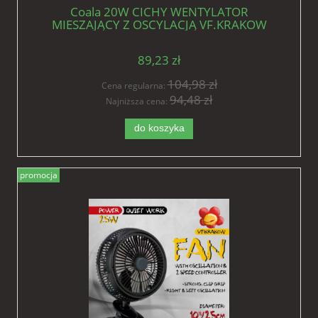
Coala 20W CICHY WENTYLATOR
MIESZAJĄCY Z OSCYLACJĄ VF.KRAKOW
CLIPS FAN MONKEY
89,23 zł
104,98 zł
Cena regularna:
94,48 zł
Najniższa cena:
do koszyka
promocja