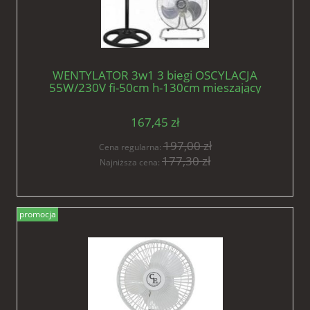
WENTYLATOR 3w1 3 biegi OSCYLACJA
55W/230V fi-50cm h-130cm mieszający
167,45 zł
197,00 zł
Cena regularna:
177,30 zł
Najniższa cena:
promocja