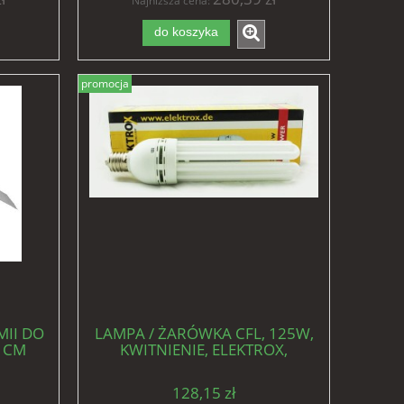
Najniższa cena:
do koszyka
promocja
II DO
LAMPA / ŻARÓWKA CFL, 125W,
 CM
KWITNIENIE, ELEKTROX,
ENERGOOSZCZĘDNA, GWINT
E.40, do uprawy roślin
128,15 zł