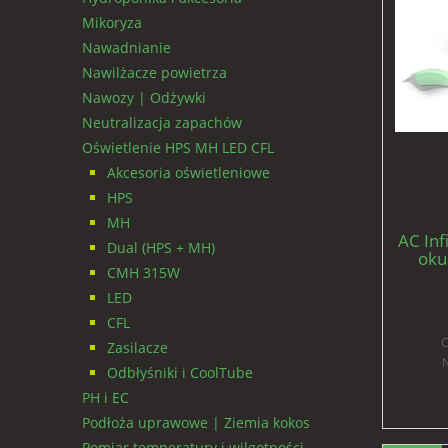
Mikoryza
Nawadnianie
Nawilżacze powietrza
Nawozy | Odżywki
Neutralizacja zapachów
Oświetlenie HPS MH LED CFL
Akcesoria oświetleniowe
HPS
MH
AC Inf
Dual (HPS + MH)
oku
CMH 315W
świat
LED
CFL
C
Zasilacze
N
Odbłyśniki i CoolTube
PH i EC
Podłoża uprawowe | Ziemia kokos
Pomiar temperatury i wilgotności