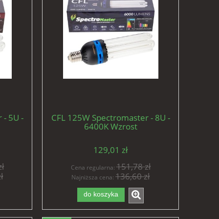
- 5U -
CFL 125W Spectromaster - 8U -
6400K Wzrost
129,01 zł
ł
151,78 zł
Cena regularna:
ł
136,60 zł
Najniższa cena:
do koszyka