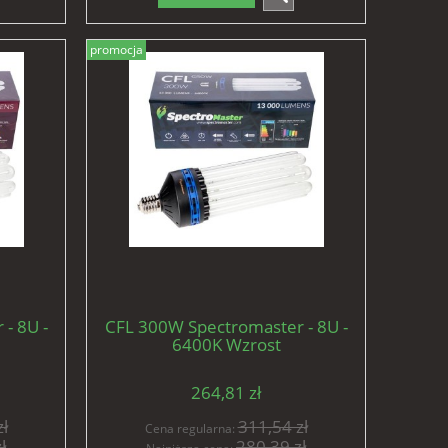
promocja
- 8U -
CFL 300W Spectromaster - 8U -
6400K Wzrost
264,81 zł
ł
311,54 zł
Cena regularna:
ł
280,39 zł