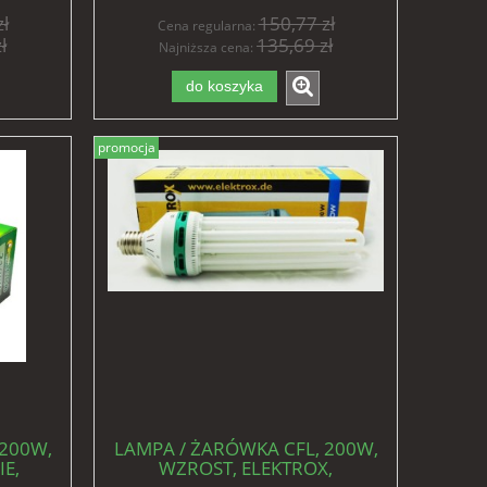
ł
150,77 zł
Cena regularna:
ł
135,69 zł
Najniższa cena:
do koszyka
promocja
 200W,
LAMPA / ŻARÓWKA CFL, 200W,
E,
WZROST, ELEKTROX,