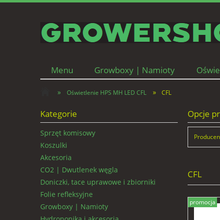
Menu
Growboxy | Namioty
Oświe
Wentylacja | Filtry węglowe
Kontakt i d
»
»
Oświetlenie HPS MH LED CFL
CFL
Kategorie
Opcje pr
Sprzęt komisowy
Producent
Koszulki
Akcesoria
CO2 | Dwutlenek węgla
CFL
Doniczki, tace uprawowe i zbiorniki
Folie refleksyjne
promocja
Growboxy | Namioty
Hydroponika i akcesoria