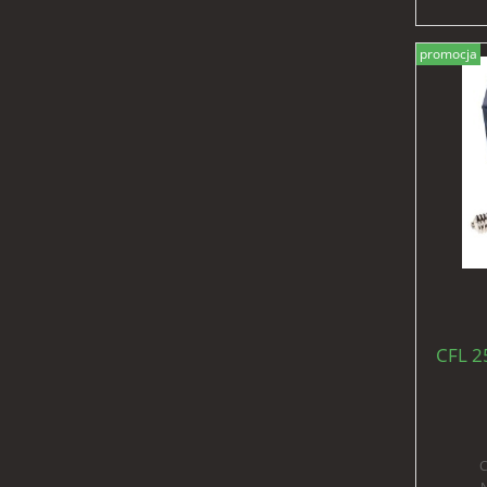
promocja
CFL 2
C