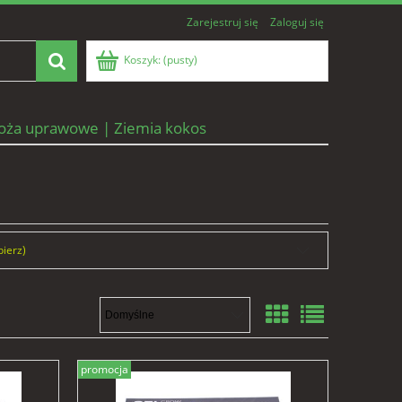
Zarejestruj się
Zaloguj się
Koszyk:
(pusty)
oża uprawowe | Ziemia kokos
bierz)
promocja