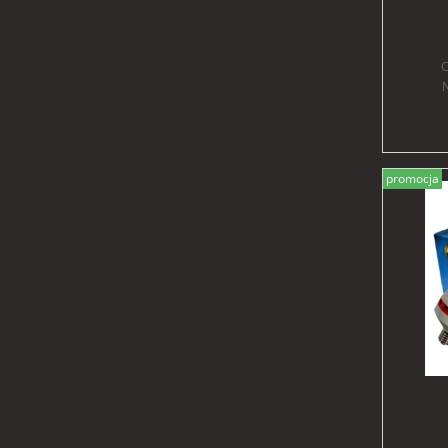
ENE
E
C
N
promocja