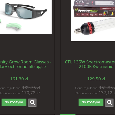
inity Grow Room Glasses -
CFL 125W Spectromaster 
lary ochronne filtrujące
2100K Kwitnienie
ło, 3 soczewki w zestawie
161,30 zł
129,50 zł
189,76 zł
152,35 z
ena regularna:
Cena regularna:
170,78 zł
137,12 z
ajniższa cena:
Najniższa cena:
do koszyka
do koszyka