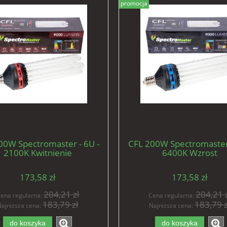
promocja
00W Spectromaster - 6U -
CFL 200W Spectromaster 
2100K Kwitnienie
6400K Wzrost
173,58 zł
173,58 zł
204,21 zł
204,21 z
ena regularna:
Cena regularna:
183,79 zł
183,79 z
ajniższa cena:
Najniższa cena:
do koszyka
do koszyka