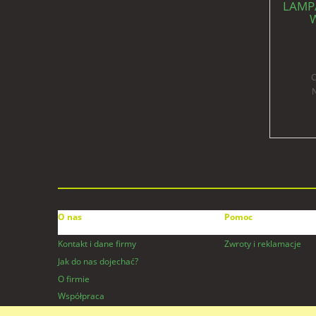
LAMPA
W
ENE
E
C
N
O nas
Pomoc
Kontakt i dane firmy
Zwroty i reklamacje
Jak do nas dojechać?
O firmie
Współpraca