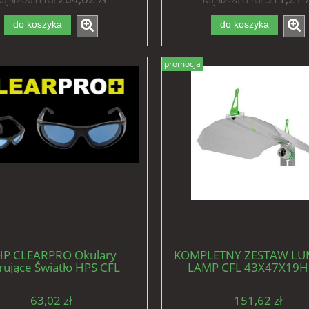
ajniższa cena:
Najniższa cena:
do koszyka
do koszyka
promocja
P CLEARPRO Okulary
KOMPLETNY ZESTAW LUM
trujące Światło HPS CFL
LAMP CFL 43X47X19H
63,02 zł
151,62 zł