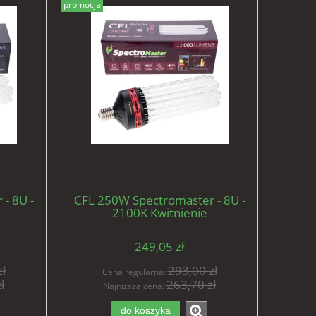
promocja
- 8U -
CFL 250W Spectromaster - 8U -
2100K Kwitnienie
249,05 zł
ł
293,00 zł
Cena regularna:
ł
263,70 zł
Najniższa cena:
do koszyka