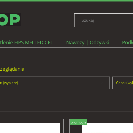
tlenie HPS MH LED CFL
Nawozy | Odżywki
Podł
ane firmy
zeglądania
: (wybierz)
Cena: (wy
promocja