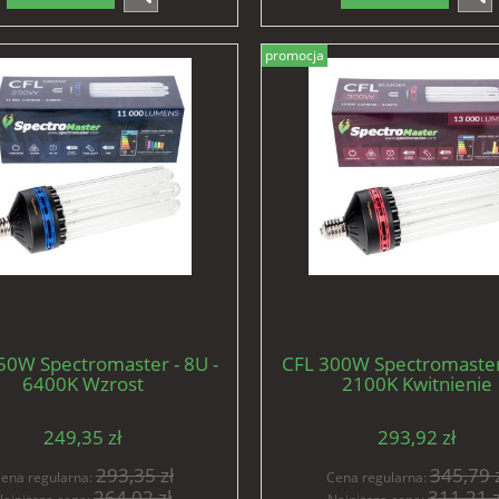
promocja
50W Spectromaster - 8U -
CFL 300W Spectromaster 
6400K Wzrost
2100K Kwitnienie
249,35 zł
293,92 zł
293,35 zł
345,79 z
ena regularna:
Cena regularna:
264,02 zł
311,21 z