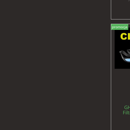
N
promocja
GH
Fil