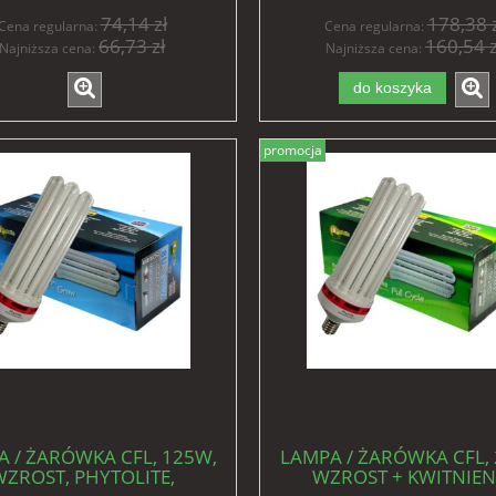
74,14 zł
178,38 z
Cena regularna:
Cena regularna:
66,73 zł
160,54 z
Najniższa cena:
Najniższa cena:
do koszyka
promocja
 / ŻARÓWKA CFL, 125W,
LAMPA / ŻARÓWKA CFL,
ZROST, PHYTOLITE,
WZROST + KWITNIENI