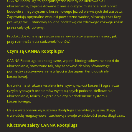
CANNA Rootplugs to specjalistyczne wkłady do kiełkowania i
ukorzeniania, zaprojektowane z myślą o szybkim starcie roślin oraz
budowie silnego systemu korzeniowego już od pierwszych dni wzrostu.
Zapewniają optymalne warunki powietrzno-wodne, skracają czas fazy
pre-wegetacji i stanowią solidną podstawę dla zdrowego rozwoju roślin
przez cały cykl uprawy.
Produkt doskonale sprawdza się zarówno przy wysiewie nasion, jak i
przy rozmnażaniu z sadzonek (klonów).
Czym są CANNA Rootplugs?
CANNA Rootplugs to ekologiczne, w pełni biodegradowalne kostki do
ukorzeniania, stworzone tak, aby zapewnić idealną równowagę
pomiędzy zatrzymywaniem wilgoci a dostępem tlenu do strefy
korzeniowej.
Ich unikalna struktura wspiera intensywny wzrost korzeni i ogranicza
ryzyko typowych problemów występujących podczas kiełkowania i
ukorzeniania, takich jak przelanie czy niedotlenienie systemu
korzeniowego.
Dzięki wstępnemu wysuszeniu Rootplugs charakteryzują się długą
trwałością magazynową i zachowują swoje właściwości przez długi czas.
Kluczowe zalety CANNA Rootplugs