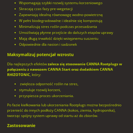
Wspomagają szybki rozwój systemu korzeniowego
Skracają czas fazy pre-wegetacji
Zapewniają idealną równowagę wodno-powietrzną
W pełni biodegradowalne i idealnie się kompostują
Minimalizują stres roślin podczas przesadzania
Umożliwiają płynne przejście do dalszych etapów uprawy
Mają długą trwałość dzięki wstępnemu suszeniu
Odpowiednie dla nasion i sadzonek
Maksymalizuj potencjał wzrostu
Dla najlepszych efektów
zaleca się stosowanie CANNA Rootplugs w
połączeniu z nawozem CANNA Start oraz dodatkiem CANNA
RHIZOTONIC
, który:
zwiększa odporność roślin na stres,
stymuluje rozwój korzeni,
przyspiesza proces ukorzeniania.
Po fazie kiełkowania lub ukorzeniania Rootplugs można bezpośrednio
przenieść do innych podłoży CANNA (kokos, ziemia, hydroponika),
tworząc spójny system uprawy od startu aż do zbiorów.
Zastosowanie