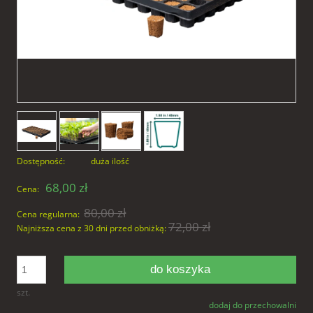
Dostępność:
duża ilość
68,00 zł
Cena:
80,00 zł
Cena regularna:
72,00 zł
Najniższa cena z 30 dni przed obniżką:
do koszyka
szt.
dodaj do przechowalni