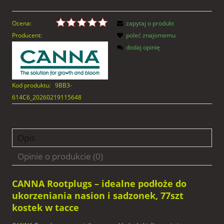
Ocena:
zapytaj o produkt
Producent:
poleć znajomemu
dodaj opinię
Kod produktu:
9BB3-
614C6_20260219115648
Opis
Opinie o produkcie (0)
CANNA Rootplugs – idealne podłoże do
ukorzeniania nasion i sadzonek, 77szt
kostek w tacce