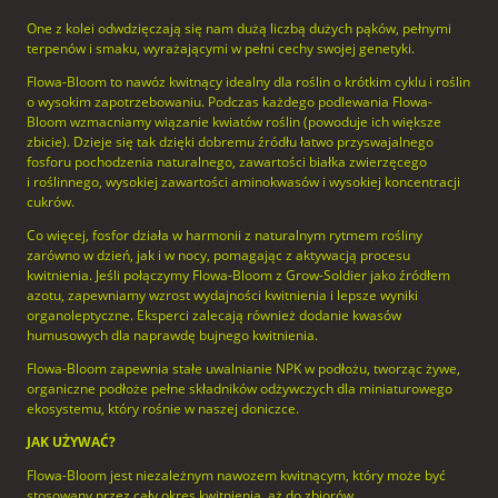
One z kolei odwdzięczają się nam dużą liczbą dużych pąków, pełnymi
terpenów i smaku, wyrażającymi w pełni cechy swojej genetyki.
Flowa-Bloom to nawóz kwitnący idealny dla roślin o krótkim cyklu i roślin
o wysokim zapotrzebowaniu. Podczas każdego podlewania Flowa-
Bloom wzmacniamy wiązanie kwiatów roślin (powoduje ich większe
zbicie). Dzieje się tak dzięki dobremu źródłu łatwo przyswajalnego
fosforu pochodzenia naturalnego, zawartości białka zwierzęcego
i roślinnego, wysokiej zawartości aminokwasów i wysokiej koncentracji
cukrów.
Co więcej, fosfor działa w harmonii z naturalnym rytmem rośliny
zarówno w dzień, jak i w nocy, pomagając z aktywacją procesu
kwitnienia. Jeśli połączymy Flowa-Bloom z Grow-Soldier jako źródłem
azotu, zapewniamy wzrost wydajności kwitnienia i lepsze wyniki
organoleptyczne. Eksperci zalecają również dodanie kwasów
humusowych dla naprawdę bujnego kwitnienia.
Flowa-Bloom zapewnia stałe uwalnianie NPK w podłożu, tworząc żywe,
organiczne podłoże pełne składników odżywczych dla miniaturowego
ekosystemu, który rośnie w naszej doniczce.
JAK UŻYWAĆ?
Flowa-Bloom jest niezależnym nawozem kwitnącym, który może być
stosowany przez cały okres kwitnienia, aż do zbiorów.