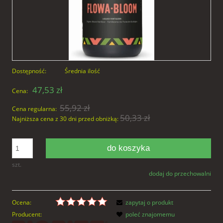
Dostępność:
Średnia ilość
47,53 zł
Cena:
55,92 zł
Cena regularna:
50,33 zł
Najniższa cena z 30 dni przed obniżką:
do koszyka
szt.
dodaj do przechowalni
Ocena:
zapytaj o produkt
Producent:
poleć znajomemu